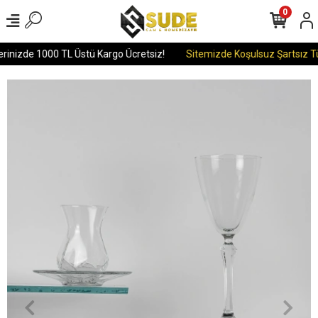
0
rinizde 1000 TL Üstü Kargo Ücretsiz!
Sitemizde Koşulsuz Şartsız Tü