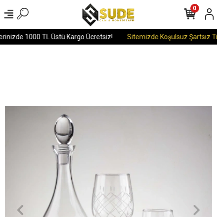
0
rinizde 1000 TL Üstü Kargo Ücretsiz!
Sitemizde Koşulsuz Şartsız Tü