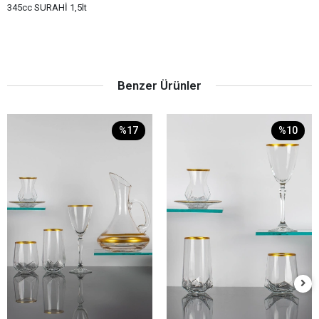
345cc SURAHİ 1,5lt
Benzer Ürünler
%17
%10