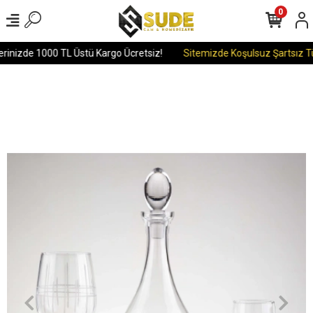
0
rinizde 1000 TL Üstü Kargo Ücretsiz!
Sitemizde Koşulsuz Şartsız Tü