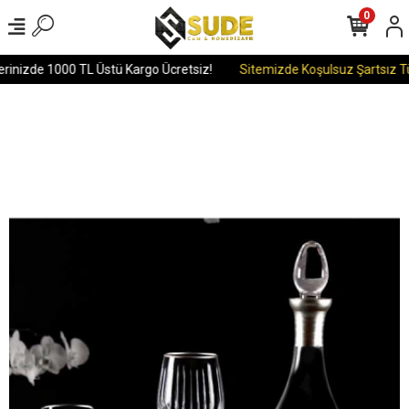
0
rinizde 1000 TL Üstü Kargo Ücretsiz!
Sitemizde Koşulsuz Şartsız Tü