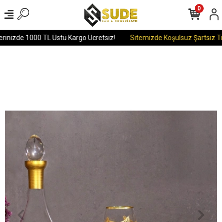
0
rinizde 1000 TL Üstü Kargo Ücretsiz!
Sitemizde Koşulsuz Şartsız Tüm