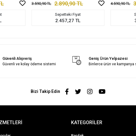
TL
2.890,90 TL
3
3.590,90 TL
4.590,90 TL
at
Sepetteki Fiyat
S
L
2.457,27 TL
Güvenli Alışveriş
Geniş Ürün Yelpazesi
Güvenli ve kolay ödeme sistemi
Binlerce ürün ve kampanya
Bizi Takip Edin
İZMETLERİ
KATEGORİLER
orular
Bardak