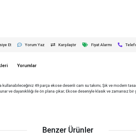
siye Et
Yorum Yaz
Karşılaştır
Fiyat Alarmı
Telef
leri
Yorumlar
ıkla kullanabileceğiniz 49 parça ekose desenli cam su takımı; Şık ve modern tasa
nar ve dayanıklılığı ile ön plana çıkar; Ekose deseniyle klasik ve zamansız bi
Benzer Ürünler