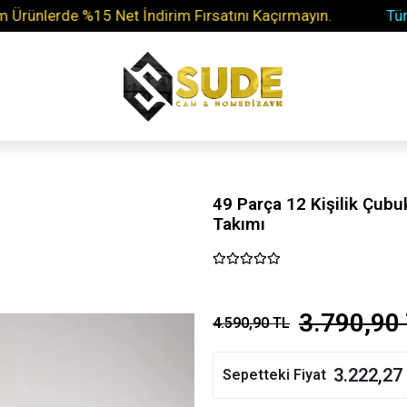
lerde %15 Net İndirim Fırsatını Kaçırmayın.
Tüm Soru
49 Parça 12 Kişilik Çub
Takımı
3.790,90
4.590,90 TL
3.222,27
Sepetteki Fiyat