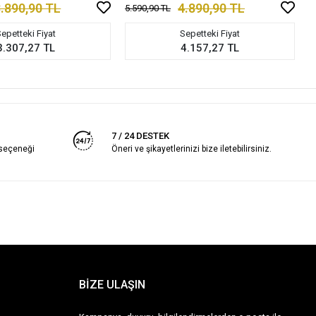
.890,90 TL
4.890,90 TL
5.590,90 TL
epetteki Fiyat
Sepetteki Fiyat
3.307,27 TL
4.157,27 TL
7 / 24 DESTEK
 seçeneği
Öneri ve şikayetlerinizi bize iletebilirsiniz.
BİZE ULAŞIN