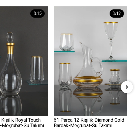
%15
%13
3
G
2
 Kişilik Royal Touch
61 Parça 12 Kişilik Diamond Gold
k-Meşrubat-Su Takımı
Bardak-Meşrubat-Su Takımı