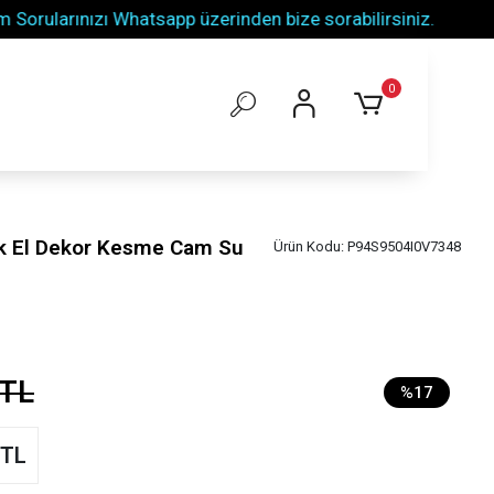
larınızı Whatsapp üzerinden bize sorabilirsiniz.
Tüm 
0
uk El Dekor Kesme Cam Su
Ürün Kodu:
P94S9504I0V7348
 TL
%17
 TL