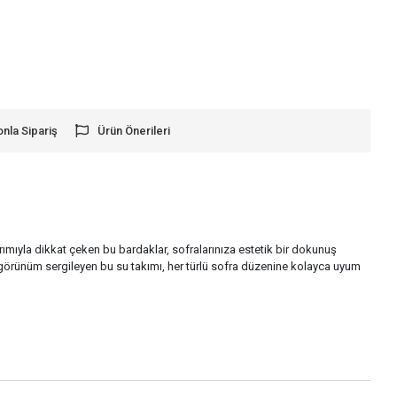
onla Sipariş
Ürün Önerileri
rımıyla dikkat çeken bu bardaklar, sofralarınıza estetik bir dokunuş
r görünüm sergileyen bu su takımı, her türlü sofra düzenine kolayca uyum