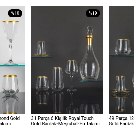
%10
%19
amond Gold
31 Parça 6 Kişilik Royal Touch
49 Parça 12
akımı
Gold Bardak-Meşrubat-Su Takımı
Gold Barda