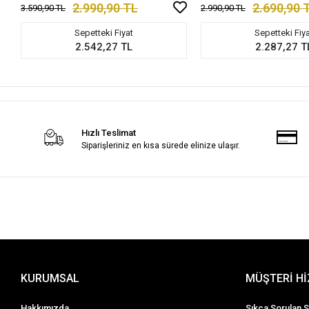
2.990,90 TL
2.690,90 
3.590,90 TL
2.990,90 TL
Sepetteki Fiyat
Sepetteki Fiy
2.542,27 TL
2.287,27 T
Hızlı Teslimat
Siparişleriniz en kısa sürede elinize ulaşır.
KURUMSAL
MÜŞTERİ H
Hakkımızda
Sıkça Sorulan S