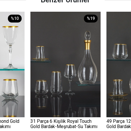
%10
%19
amond Gold
31 Parça 6 Kişilik Royal Touch
49 Parça 12
akımı
Gold Bardak-Meşrubat-Su Takımı
Gold Barda