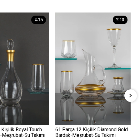
%15
%13
3
G
2
 Kişilik Royal Touch
61 Parça 12 Kişilik Diamond Gold
k-Meşrubat-Su Takımı
Bardak-Meşrubat-Su Takımı