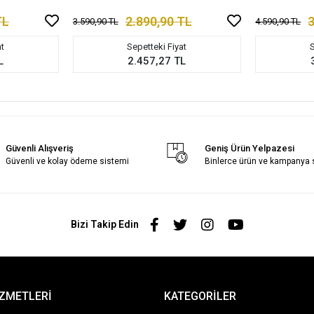
TL
2.890,90 TL
3
3.590,90 TL
4.590,90 TL
at
Sepetteki Fiyat
S
L
2.457,27 TL
Güvenli Alışveriş
Geniş Ürün Yelpazesi
Güvenli ve kolay ödeme sistemi
Binlerce ürün ve kampanya
Bizi Takip Edin
İZMETLERİ
KATEGORİLER