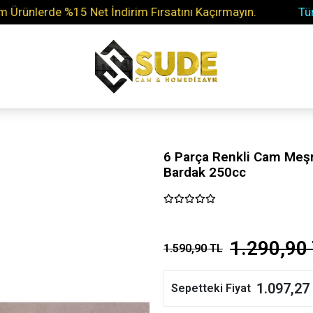
lerde %15 Net İndirim Fırsatını Kaçırmayın.
Tüm Soru
6 Parça Renkli Cam Meş
Bardak 250cc
1.290,90
1.590,90 TL
1.097,27
Sepetteki Fiyat