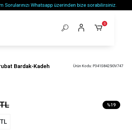
larınızı Whatsapp üzerinden bize sorabilirsiniz.
Tüm 
0
rubat Bardak-Kadeh
Ürün Kodu:
P341S8425I0V747
 TL
%19
 TL