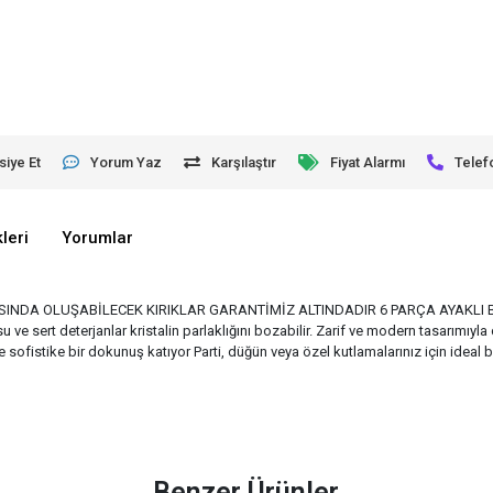
siye Et
Yorum Yaz
Karşılaştır
Fiyat Alarmı
Telef
leri
Yorumlar
INDA OLUŞABİLECEK KIRIKLAR GARANTİMİZ ALTINDADIR 6 PARÇA AYAKLI BARDAK 
 ve sert deterjanlar kristalin parlaklığını bozabilir. Zarif ve modern tasarımıyla
e sofistike bir dokunuş katıyor Parti, düğün veya özel kutlamalarınız için ideal 
Benzer Ürünler