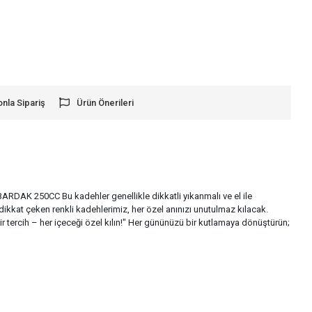
onla Sipariş
Ürün Önerileri
250CC Bu kadehler genellikle dikkatli yıkanmalı ve el ile
 dikkat çeken renkli kadehlerimiz, her özel anınızı unutulmaz kılacak.
bir tercih – her içeceği özel kılın!" Her gününüzü bir kutlamaya dönüştürün;