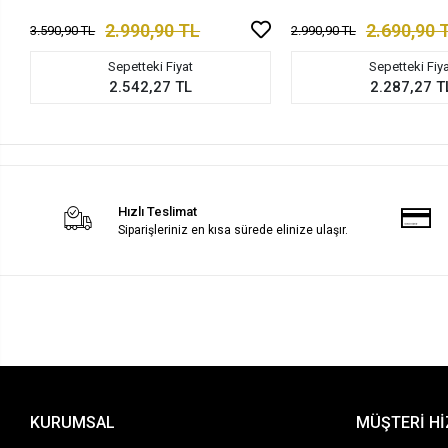
2.990,90 TL
2.690,90 
3.590,90 TL
2.990,90 TL
Sepetteki Fiyat
Sepetteki Fiy
2.542,27 TL
2.287,27 T
Hızlı Teslimat
Siparişleriniz en kısa sürede elinize ulaşır.
KURUMSAL
MÜŞTERİ H