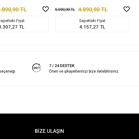
.890,90 TL
4.890,90 TL
5.590,90 TL
epetteki Fiyat
Sepetteki Fiyat
3.307,27 TL
4.157,27 TL
7 / 24 DESTEK
 seçeneği
Öneri ve şikayetlerinizi bize iletebilirsiniz.
BİZE ULAŞIN