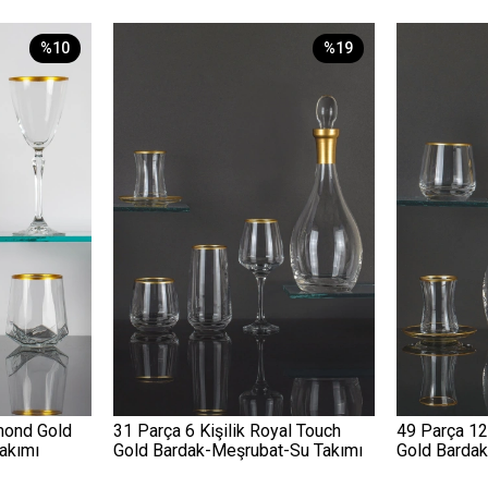
%10
%19
amond Gold
31 Parça 6 Kişilik Royal Touch
49 Parça 12
akımı
Gold Bardak-Meşrubat-Su Takımı
Gold Barda