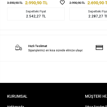
2.990,90 TL
2.690,90 
3.590,90 TL
2.990,90 TL
Sepetteki Fiyat
Sepetteki Fiy
2.542,27 TL
2.287,27 T
Hızlı Teslimat
Siparişleriniz en kısa sürede elinize ulaşır.
KURUMSAL
MÜŞTERİ H
Hakkımızda
Sıkça Sorulan S