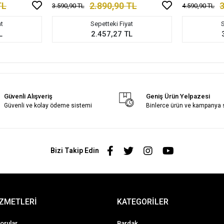
TL
2.890,90 TL
3
3.590,90 TL
4.590,90 TL
at
Sepetteki Fiyat
S
L
2.457,27 TL
Güvenli Alışveriş
Geniş Ürün Yelpazesi
Güvenli ve kolay ödeme sistemi
Binlerce ürün ve kampanya
Bizi Takip Edin
İZMETLERİ
KATEGORİLER
orular
Bardak