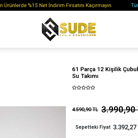
lerde %15 Net İndirim Fırsatını Kaçırmayın.
Tüm Soru
61 Parça 12 Kişilik Çu
Su Takımı
3.990,90
4.590,90 TL
3.392,27
Sepetteki Fiyat