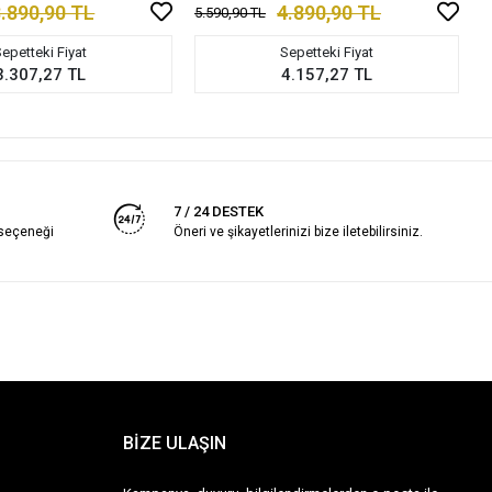
.890,90 TL
4.890,90 TL
5.590,90 TL
epetteki Fiyat
Sepetteki Fiyat
3.307,27 TL
4.157,27 TL
7 / 24 DESTEK
 seçeneği
Öneri ve şikayetlerinizi bize iletebilirsiniz.
BİZE ULAŞIN