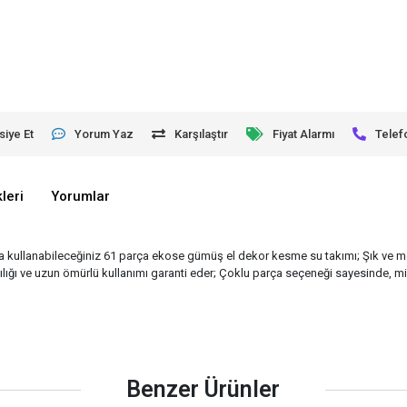
siye Et
Yorum Yaz
Karşılaştır
Fiyat Alarmı
Telef
leri
Yorumlar
ıkla kullanabileceğiniz 61 parça ekose gümüş el dekor kesme su takımı; Şık ve mo
lığı ve uzun ömürlü kullanımı garanti eder; Çoklu parça seçeneği sayesinde, mis
Benzer Ürünler