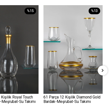
%15
%13
3
G
2
 Kişilik Royal Touch
61 Parça 12 Kişilik Diamond Gold
k-Meşrubat-Su Takımı
Bardak-Meşrubat-Su Takımı