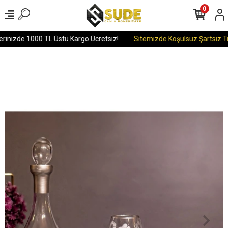
0
rinizde 1000 TL Üstü Kargo Ücretsiz!
Sitemizde Koşulsuz Şartsız Tü