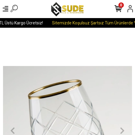
0
L Üstü Kargo Ücretsiz!
Sitemizde Koşulsuz Şartsız Tüm Ürünlerde %1