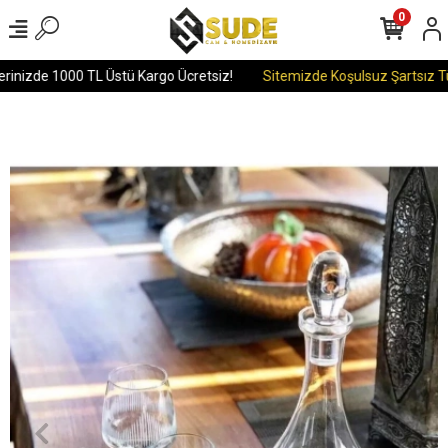
0
rinizde 1000 TL Üstü Kargo Ücretsiz!
Sitemizde Koşulsuz Şartsız Tüm