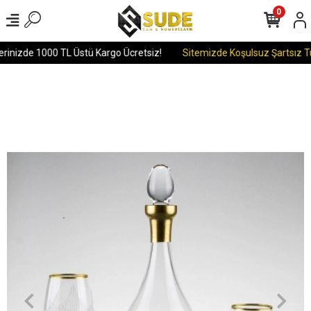
0
rinizde 1000 TL Üstü Kargo Ücretsiz!
Sitemizde Koşulsuz Şartsız Tü