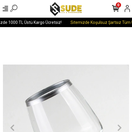
0
izde 1000 TL Üstü Kargo Ücretsiz!
Sitemizde Koşulsuz Şartsız Tüm Ür