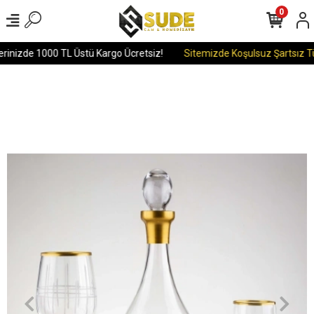
0
rinizde 1000 TL Üstü Kargo Ücretsiz!
Sitemizde Koşulsuz Şartsız Tü