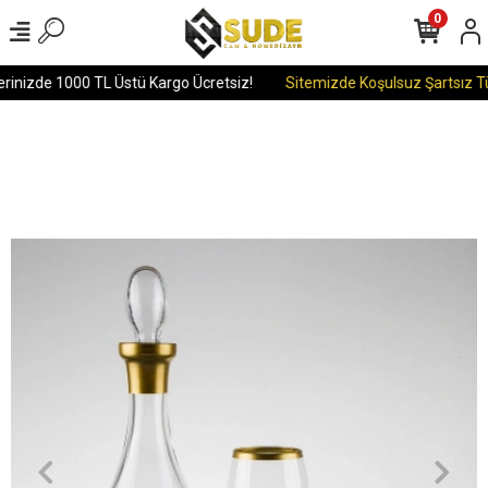
0
rinizde 1000 TL Üstü Kargo Ücretsiz!
Sitemizde Koşulsuz Şartsız Tü