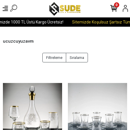
0
zde 1000 TL Üstü Kargo Ücretsiz!
Sitemizde Koşulsuz Şartsız Tüm Ürü
ucuzcuyuzavm
Filtreleme
Sıralama