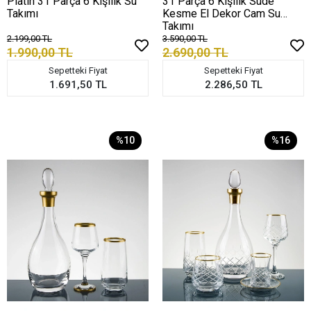
Platin 31 Parça 6 Kişilik Su
31 Parça 6 Kişilik Sude
Takımı
Kesme El Dekor Cam Su
Takımı
2.199,00 TL
3.590,00 TL
1.990,00 TL
2.690,00 TL
Sepetteki Fiyat
Sepetteki Fiyat
1.691,50 TL
2.286,50 TL
%10
%16