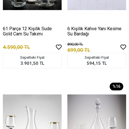
61 Parça 12 Kişilik Sude
6 Kişilik Kahve Yanı Kesme
Gold Cam Su Takımı
Su Bardağı
890,00 TL
4.590,00 TL
699,00 TL
Sepetteki Fiyat
Sepetteki Fiyat
3.901,50 TL
594,15 TL
%16