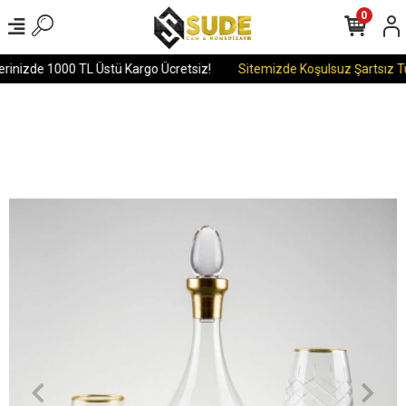
0
erinizde 1000 TL Üstü Kargo Ücretsiz!
Sitemizde Koşulsuz Şartsız Tü