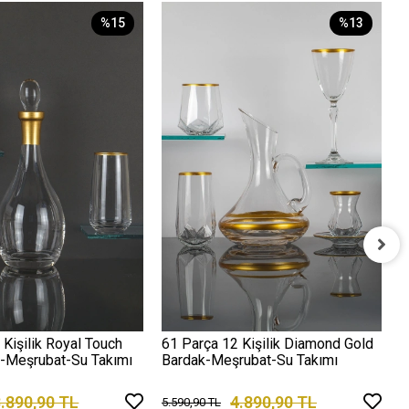
%15
%13
3
G
2
 Kişilik Royal Touch
61 Parça 12 Kişilik Diamond Gold
k-Meşrubat-Su Takımı
Bardak-Meşrubat-Su Takımı
.890,90 TL
4.890,90 TL
5.590,90 TL