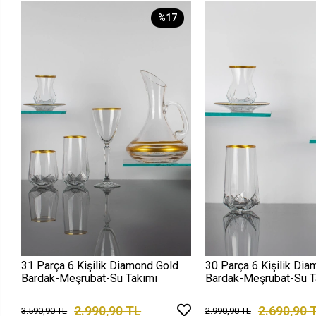
%17
31 Parça 6 Kişilik Diamond Gold
30 Parça 6 Kişilik Di
Bardak-Meşrubat-Su Takımı
Bardak-Meşrubat-Su T
2.990,90 TL
2.690,90 
3.590,90 TL
2.990,90 TL