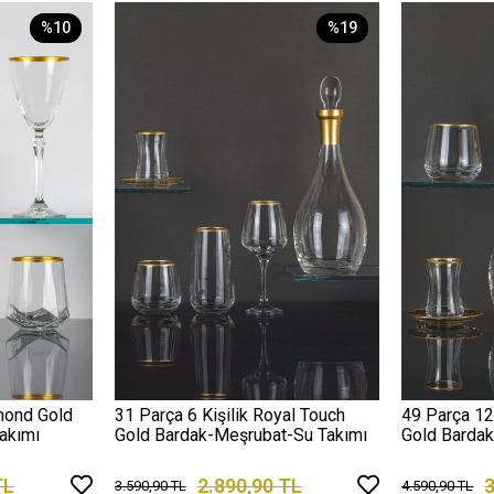
%10
%19
amond Gold
31 Parça 6 Kişilik Royal Touch
49 Parça 12
akımı
Gold Bardak-Meşrubat-Su Takımı
Gold Barda
TL
2.890,90 TL
3
3.590,90 TL
4.590,90 TL