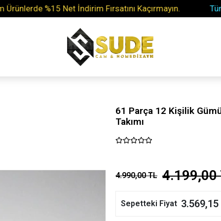
lerde %15 Net İndirim Fırsatını Kaçırmayın.
Tüm Soru
61 Parça 12 Kişilik Güm
Takımı
4.199,00
4.990,00 TL
3.569,15
Sepetteki Fiyat