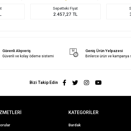
at
Sepetteki Fiyat
S
L
2.457,27 TL
Güvenli Alışveriş
Geniş Ürün Yelpazesi
Güvenli ve kolay ödeme sistemi
Binlerce ürün ve kampanya
Bizi Takip Edin
İZMETLERİ
KATEGORİLER
orular
Bardak