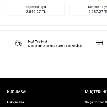
Sepetteki Fiyat
Sepetteki Fiy
2.542,27 TL
2.287,27 T
Hızlı Teslimat
Siparişleriniz en kısa sürede elinize ulaşır.
KURUMSAL
MÜŞTERİ H
Hakkımızda
Sıkça Sorulan S