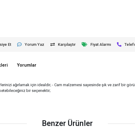
siye Et
Yorum Yaz
Karşılaştır
Fiyat Alarmı
Telef
leri
Yorumlar
irlerinizi ağırlamak için idealdir; - Cam malzemesi sayesinde şık ve zarif bir gö
ketebileceğiniz bir seçenektir;
Benzer Ürünler