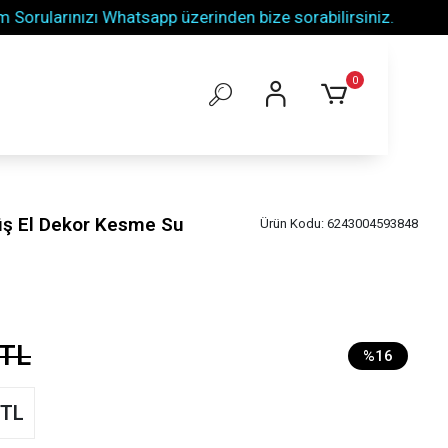
larınızı Whatsapp üzerinden bize sorabilirsiniz.
Tüm 
0
üş El Dekor Kesme Su
Ürün Kodu:
6243004593848
 TL
%16
 TL